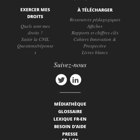
EXERCER MES
À TÉLÉCHARGER
DROITS
Ressources pédagogiques
Quels sont mes
Affiches
droits ?
Rapports et chiffres clés
Saisir la CNIL
Cahiers Innovation &
Questions/réponse
Prospective
s
Livres blancs
Suivez-nous
MÉDIATHÈQUE
GLOSSAIRE
LEXIQUE FR-EN
BESOIN D'AIDE
PRESSE