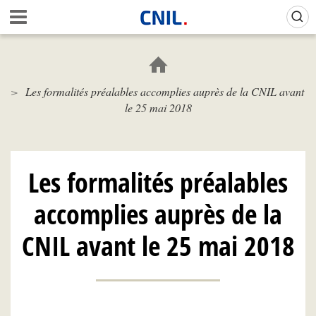
Aller
Gestion de vos préférences sur les cookies (témoins de connexion)
A
au
c
contenu
c
principal
u
e
Les formalités préalables accomplies auprès de la CNIL avant
i
le 25 mai 2018
l
-
C
N
I
Les formalités préalables
L
accomplies auprès de la
CNIL avant le 25 mai 2018