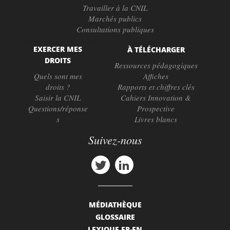
Travailler à la CNIL
Marchés publics
Consultations publiques
EXERCER MES
À TÉLÉCHARGER
DROITS
Ressources pédagogiques
Quels sont mes
Affiches
droits ?
Rapports et chiffres clés
Saisir la CNIL
Cahiers Innovation &
Questions/réponse
Prospective
s
Livres blancs
Suivez-nous
MÉDIATHÈQUE
GLOSSAIRE
LEXIQUE FR-EN