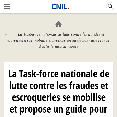
Aller
Gestion de vos préférences sur les cookies (témoins de connexion)
A
au
c
contenu
c
principal
u
e
La Task-force nationale de lutte contre les fraudes et
i
escroqueries se mobilise et propose un guide pour une reprise
l
-
d'activité sans arnaques
C
N
I
L
La Task-force nationale de
lutte contre les fraudes et
escroqueries se mobilise
et propose un guide pour