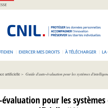
ESSE
A
c
c
u
e
TIDIEN
EXERCER MES DROITS
À TÉLÉCHARGER
LA
i
l
-
C
ce artificielle
Guide d'auto-évaluation pour les systèmes d'intelligence
N
I
L
-évaluation pour les systèmes d