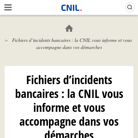
Aller
Gestion de vos préférences sur les cookies (témoins de connexion)
A
au
c
contenu
c
principal
u
e
Fichiers d’incidents bancaires : la CNIL vous informe et vous
i
accompagne dans vos démarches
l
-
C
N
I
Fichiers d’incidents
L
bancaires : la CNIL vous
informe et vous
accompagne dans vos
démarches