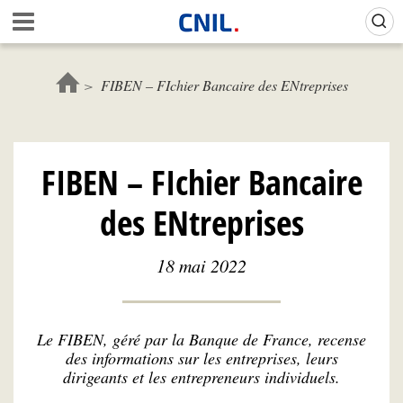
Aller
Gestion de vos préférences sur les cookies (témoins de connexion)
A
au
c
contenu
c
principal
u
FIBEN – FIchier Bancaire des ENtreprises
e
i
l
-
FIBEN – FIchier Bancaire
C
N
des ENtreprises
I
L
18 mai 2022
Le FIBEN, géré par la Banque de France, recense
des informations sur les entreprises, leurs
dirigeants et les entrepreneurs individuels.