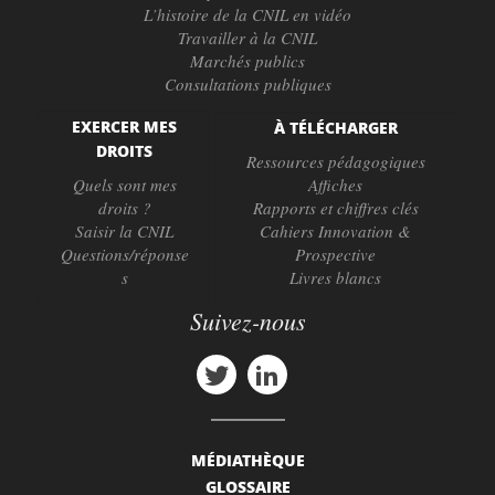
L’histoire de la CNIL en vidéo
Travailler à la CNIL
Marchés publics
Consultations publiques
EXERCER MES
À TÉLÉCHARGER
DROITS
Ressources pédagogiques
Quels sont mes
Affiches
droits ?
Rapports et chiffres clés
Saisir la CNIL
Cahiers Innovation &
Questions/réponse
Prospective
s
Livres blancs
Suivez-nous
MÉDIATHÈQUE
GLOSSAIRE