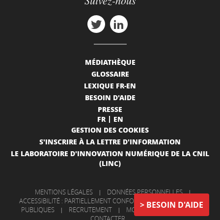
Suivez-nous
MÉDIATHÈQUE
GLOSSAIRE
LEXIQUE FR-EN
BESOIN D'AIDE
PRESSE
FR
EN
GESTION DES COOKIES
S'INSCRIRE À LA LETTRE D'INFORMATION
LE LABORATOIRE D'INNOVATION NUMÉRIQUE DE LA CNIL
(LINC)
MENTIONS LÉGALES
|
DONNÉES PERSONNELLES
|
ACCESSIBILITÉ : PARTIELLEMENT CONFORME
|
INFORMATIONS
BESOIN D'AIDE
PUBLIQUES
|
RECRUTEMENT
|
MON COMPTE
|
NOUS
CONTACTER