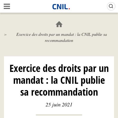
Aller
Gestion de vos préférences sur les cookies (témoins de connexion)
A
au
c
contenu
c
principal
u
e
Exercice des droits par un mandat : la CNIL publie sa
i
recommandation
l
-
C
N
I
Exercice des droits par un
L
mandat : la CNIL publie
sa recommandation
25 juin 2021