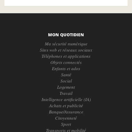
MON QUOTIDIEN
Ma sécurité numérique
Sites web et réseaux sociaux
Téléphones et applications
Objets connectés
Enfants et ados
Santé
Social
Logement
Travail
Intelligence artificielle (IA)
Achats et publicité
Banque/Assurance
Citoyenneté
Sport
Transports et mobilité