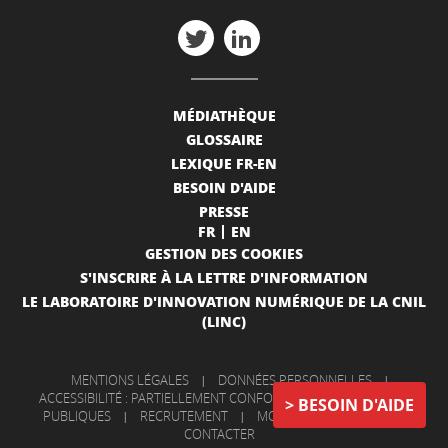
MÉDIATHÈQUE
GLOSSAIRE
LEXIQUE FR-EN
BESOIN D'AIDE
PRESSE
FR
EN
GESTION DES COOKIES
S'INSCRIRE À LA LETTRE D'INFORMATION
LE LABORATOIRE D'INNOVATION NUMÉRIQUE DE LA CNIL
(LINC)
MENTIONS LÉGALES
|
DONNÉES PERSONNELLES
|
ACCESSIBILITÉ : PARTIELLEMENT CONFORME
|
INFORMATIONS
BESOIN D'AIDE
PUBLIQUES
|
RECRUTEMENT
|
MON COMPTE
|
NOUS
CONTACTER