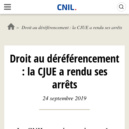
Aller
Gestion de vos préférences sur les cookies (témoins de connexion)
A
au
c
contenu
c
principal
u
Droit au déréférencement : la CJUE a rendu ses arrêts
e
i
l
-
Droit au déréférencement
C
N
: la CJUE a rendu ses
I
L
arrêts
24 septembre 2019