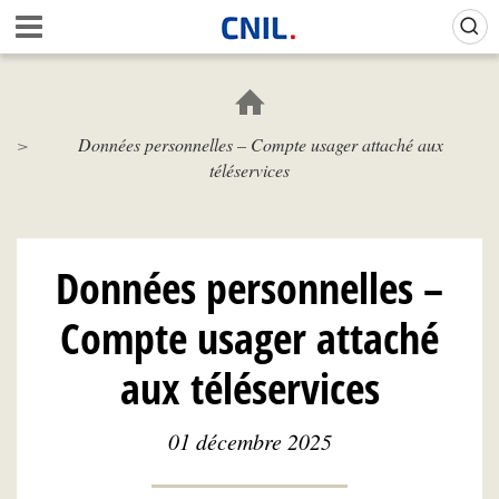
Aller
Gestion de vos préférences sur les cookies (témoins de connexion)
A
au
c
contenu
c
principal
u
e
Données personnelles – Compte usager attaché aux
i
téléservices
l
-
C
N
I
Données personnelles –
L
Compte usager attaché
aux téléservices
01 décembre 2025