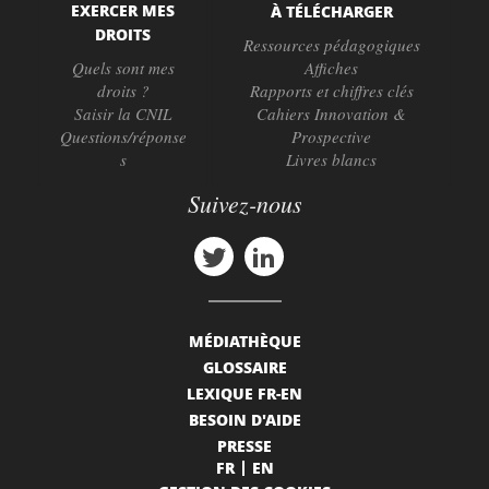
EXERCER MES
À TÉLÉCHARGER
DROITS
Ressources pédagogiques
Quels sont mes
Affiches
droits ?
Rapports et chiffres clés
Saisir la CNIL
Cahiers Innovation &
Questions/réponse
Prospective
s
Livres blancs
Suivez-nous
MÉDIATHÈQUE
GLOSSAIRE
LEXIQUE FR-EN
BESOIN D'AIDE
PRESSE
FR
EN