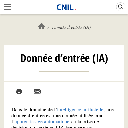
Aller
Gestion de vos préférences sur les cookies (témoins de connexion)
A
au
c
contenu
c
principal
u
Donnée d’entrée (IA)
e
i
l
-
Donnée d’entrée (IA)
C
N
I
L
Dans le domaine de l’
intelligence artificielle
, une
donnée d’entrée est une donnée utilisée pour
l’
apprentissage automatique
ou la prise de
décision du système d’IA (en phase de