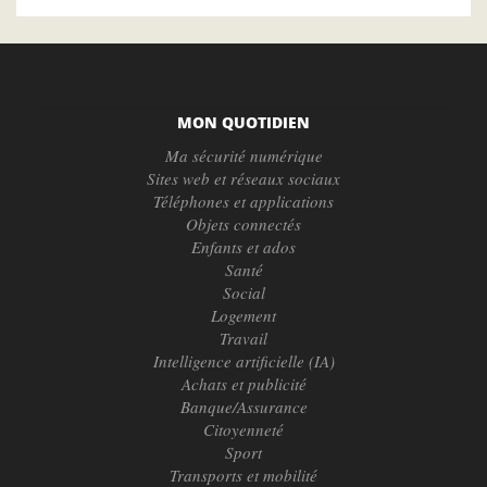
MON QUOTIDIEN
Ma sécurité numérique
Sites web et réseaux sociaux
Téléphones et applications
Objets connectés
Enfants et ados
Santé
Social
Logement
Travail
Intelligence artificielle (IA)
Achats et publicité
Banque/Assurance
Citoyenneté
Sport
Transports et mobilité