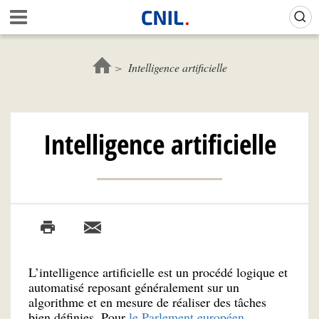
Aller
Gestion de vos préférences sur les cookies (témoins de connexion)
A
au
c
contenu
c
principal
u
Intelligence artificielle
e
i
l
-
Intelligence artificielle
C
N
I
L
L’intelligence artificielle est un procédé logique et
automatisé reposant généralement sur un
algorithme et en mesure de réaliser des tâches
bien définies. Pour
le Parlement européen
,