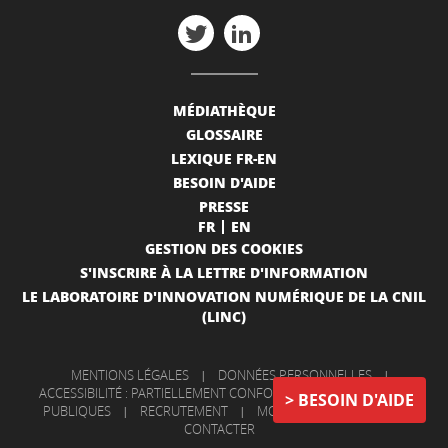
MÉDIATHÈQUE
GLOSSAIRE
LEXIQUE FR-EN
BESOIN D'AIDE
PRESSE
FR
EN
GESTION DES COOKIES
S'INSCRIRE À LA LETTRE D'INFORMATION
LE LABORATOIRE D'INNOVATION NUMÉRIQUE DE LA CNIL
(LINC)
MENTIONS LÉGALES
|
DONNÉES PERSONNELLES
|
ACCESSIBILITÉ : PARTIELLEMENT CONFORME
|
INFORMATIONS
BESOIN D'AIDE
PUBLIQUES
|
RECRUTEMENT
|
MON COMPTE
|
NOUS
CONTACTER