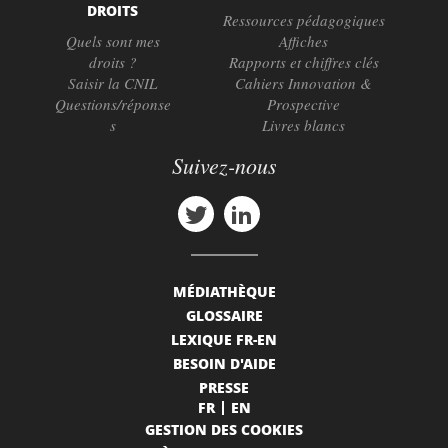
DROITS
Ressources pédagogiques
Quels sont mes
Affiches
droits ?
Rapports et chiffres clés
Saisir la CNIL
Cahiers Innovation &
Questions/réponse
Prospective
s
Livres blancs
Suivez-nous
MÉDIATHÈQUE
GLOSSAIRE
LEXIQUE FR-EN
BESOIN D'AIDE
PRESSE
FR
EN
GESTION DES COOKIES