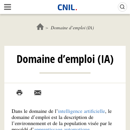
Aller
Gestion de vos préférences sur les cookies (témoins de connexion)
A
au
c
contenu
c
principal
u
Domaine d’emploi (IA)
e
i
l
-
Domaine d’emploi (IA)
C
N
I
L
Dans le domaine de l’
intelligence artificielle
, le
domaine d’emploi est la description de
l’environnement et de la population visée par le
procédé d’
apprentissage automatique
.