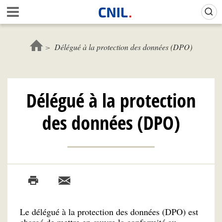
Aller
Gestion de vos préférences sur les cookies (témoins de connexion)
A
au
c
contenu
c
principal
u
Délégué à la protection des données (DPO)
e
i
l
-
Délégué à la protection
C
N
des données (DPO)
I
L
Le délégué à la protection des données (DPO) est