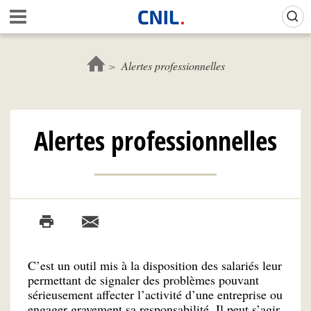
Aller
Gestion de vos préférences sur les cookies (témoins de connexion)
A
au
c
contenu
c
principal
u
Alertes professionnelles
e
i
l
-
Alertes professionnelles
C
N
I
L
C’est un outil mis à la disposition des salariés leur
permettant de signaler des problèmes pouvant
sérieusement affecter l’activité d’une entreprise ou
engager gravement sa responsabilité. Il peut s’agir