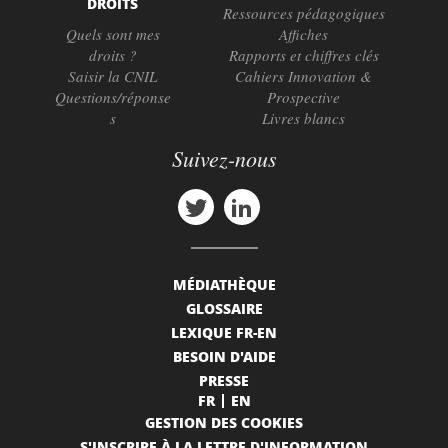
DROITS
Ressources pédagogiques
Quels sont mes
Affiches
droits ?
Rapports et chiffres clés
Saisir la CNIL
Cahiers Innovation &
Questions/réponse
Prospective
s
Livres blancs
Suivez-nous
MÉDIATHÈQUE
GLOSSAIRE
LEXIQUE FR-EN
BESOIN D'AIDE
PRESSE
FR
EN
GESTION DES COOKIES
S'INSCRIRE À LA LETTRE D'INFORMATION