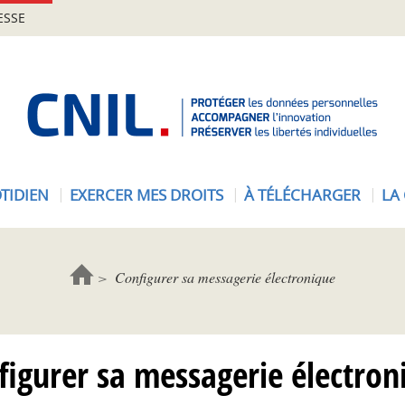
ESSE
A
c
c
u
e
TIDIEN
EXERCER MES DROITS
À TÉLÉCHARGER
LA
i
l
-
C
Configurer sa messagerie électronique
N
I
L
figurer sa messagerie électron