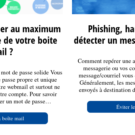
iser au maximum
Phishing, h
 de votre boite
détecter un mes
il ?
Comment repérer une a
messagerie ou vos cou
n mot de passe solide Vous
message/courriel vous 
e passe propre et unique
Généralement, les mes
tre webmail et surtout ne
envoyés à destination
utre compte. Pour savoir
rer un mot de passe…
Éviter l
a boîte mail