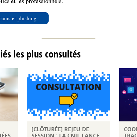
lics et les professionnels.
spams et phishing
ciés les plus consultés
[CLÔTURÉE] REJEU DE
COOK
NÉES
SESSION : LA CNIL LANCE
TRAC