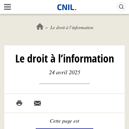
Aller
A
au
c
contenu
c
principal
u
Le droit à l’information
e
i
l
-
Le droit à l’information
C
N
I
24 avril 2025
L
Cette page est