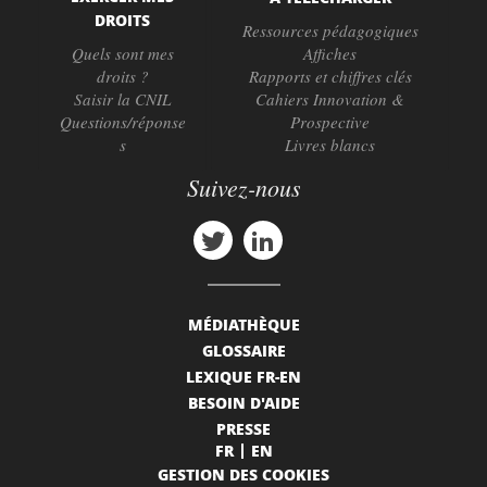
DROITS
Ressources pédagogiques
Quels sont mes
Affiches
droits ?
Rapports et chiffres clés
Saisir la CNIL
Cahiers Innovation &
Questions/réponse
Prospective
s
Livres blancs
Suivez-nous
MÉDIATHÈQUE
GLOSSAIRE
LEXIQUE FR-EN
BESOIN D'AIDE
PRESSE
FR
EN
GESTION DES COOKIES