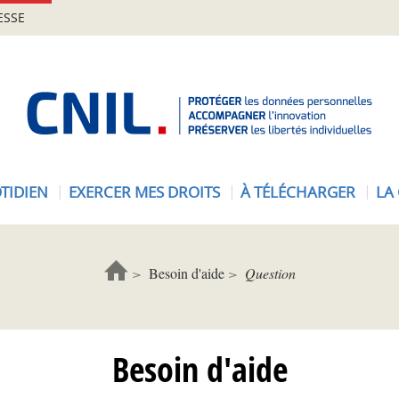
ESSE
A
c
c
u
e
TIDIEN
EXERCER MES DROITS
À TÉLÉCHARGER
LA
i
l
-
C
Besoin d'aide
Question
N
I
L
Besoin d'aide