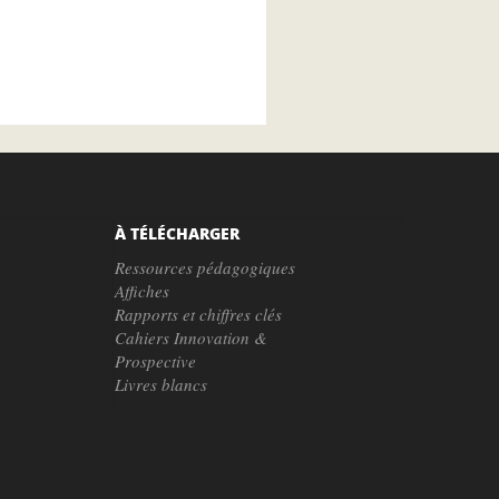
À TÉLÉCHARGER
Ressources pédagogiques
Affiches
Rapports et chiffres clés
Cahiers Innovation &
Prospective
Livres blancs