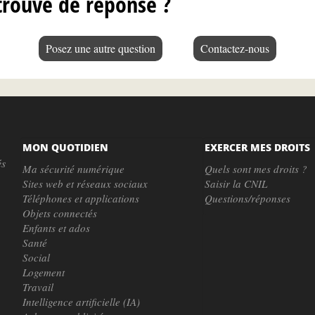
trouvé de réponse ?
Posez une autre question
Contactez-nous
MON QUOTIDIEN
EXERCER MES DROITS
és
Ma sécurité numérique
Quels sont mes droits ?
Sites web et réseaux sociaux
Saisir la CNIL
Téléphones et applications
Questions/réponses
Objets connectés
Enfants et ados
Santé
Social
Logement
Travail
Intelligence artificielle (IA)