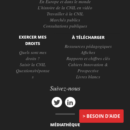
En Europe et dans le monde
L’histoire de la CNIL en vidéo
Travailler à la CNIL
Marchés publics
Consultations publiques
EXERCER MES
À TÉLÉCHARGER
DROITS
Ressources pédagogiques
Quels sont mes
Affiches
droits ?
Rapports et chiffres clés
Saisir la CNIL
Cahiers Innovation &
Questions/réponse
Prospective
s
Livres blancs
Suivez-nous
BESOIN D'AIDE
MÉDIATHÈQUE