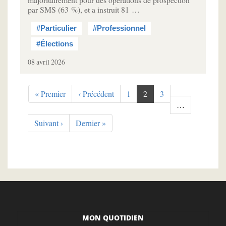
par SMS (63 %), et a instruit 81 …
#Particulier
#Professionnel
#Élections
08 avril 2026
Pagination
Première
« Premier
Page
‹ Précédent
Page
1
Page
2
Page
3
page
précédente
courante
…
Page
Suivant ›
Dernière
Dernier »
suivante
page
MON QUOTIDIEN