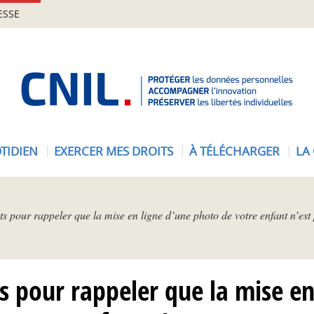
ESSE
A
c
c
u
e
TIDIEN
EXERCER MES DROITS
À TÉLÉCHARGER
LA
i
l
-
C
s pour rappeler que la mise en ligne d’une photo de votre enfant n’est
N
I
L
 pour rappeler que la mise en