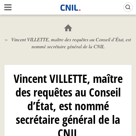
Aller
Gestion de vos préférences sur les cookies (témoins de connexion)
A
au
c
contenu
c
principal
u
e
Vincent VILLETTE, maître des requêtes au Conseil d’État, est
i
nommé secrétaire général de la CNIL
l
-
C
N
I
Vincent VILLETTE, maître
L
des requêtes au Conseil
d’État, est nommé
secrétaire général de la
CNIL