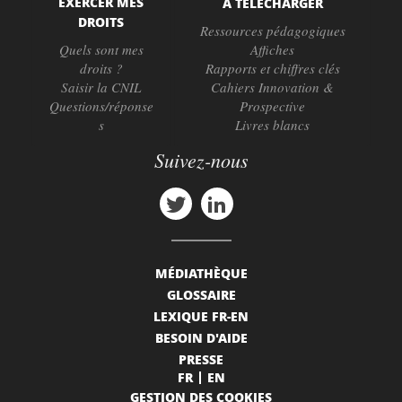
EXERCER MES
À TÉLÉCHARGER
DROITS
Ressources pédagogiques
Quels sont mes
Affiches
droits ?
Rapports et chiffres clés
Saisir la CNIL
Cahiers Innovation &
Questions/réponse
Prospective
s
Livres blancs
Suivez-nous
MÉDIATHÈQUE
GLOSSAIRE
LEXIQUE FR-EN
BESOIN D'AIDE
PRESSE
FR
EN
GESTION DES COOKIES