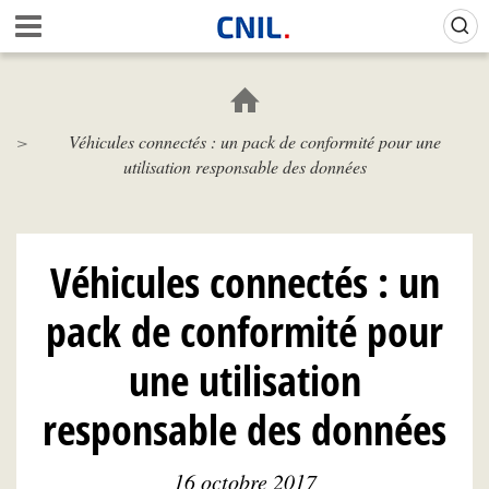
Aller
Gestion de vos préférences sur les cookies (témoins de connexion)
A
au
c
contenu
c
principal
u
e
Véhicules connectés : un pack de conformité pour une
i
utilisation responsable des données
l
-
C
N
I
Véhicules connectés : un
L
pack de conformité pour
une utilisation
responsable des données
16 octobre 2017