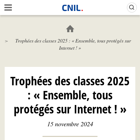
Aller
Gestion de vos préférences sur les cookies (témoins de connexion)
A
au
c
contenu
c
principal
u
e
Trophées des classes 2025 : « Ensemble, tous protégés sur
i
Internet ! »
l
-
C
N
I
Trophées des classes 2025
L
: « Ensemble, tous
protégés sur Internet ! »
15 novembre 2024