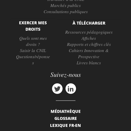
Marchés publics
Consultations publiques
EXERCER MES
À TÉLÉCHARGER
DROITS
Ressources pédagogiques
Quels sont mes
Affiches
droits ?
Rapports et chiffres clés
Saisir la CNIL
Cahiers Innovation &
Questions/réponse
Prospective
s
Livres blancs
Suivez-nous
MÉDIATHÈQUE
GLOSSAIRE
LEXIQUE FR-EN