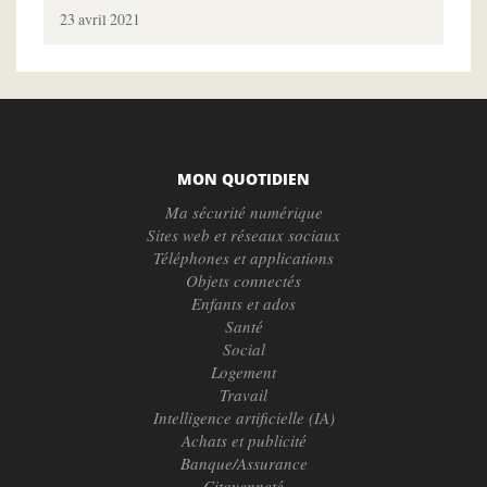
23 avril 2021
MON QUOTIDIEN
Ma sécurité numérique
Sites web et réseaux sociaux
Téléphones et applications
Objets connectés
Enfants et ados
Santé
Social
Logement
Travail
Intelligence artificielle (IA)
Achats et publicité
Banque/Assurance
Citoyenneté