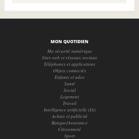
MON QUOTIDIEN
Ma sécurité numérique
Sites web et réseaux sociaux
Téléphones et applications
Objets connectés
Enfants et ados
Santé
Social
Logement
Travail
Intelligence artificielle (IA)
Achats et publicité
Banque/Assurance
Citoyenneté
Sport