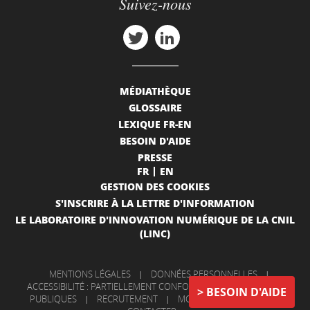
Suivez-nous
MÉDIATHÈQUE
GLOSSAIRE
LEXIQUE FR-EN
BESOIN D'AIDE
PRESSE
FR
EN
GESTION DES COOKIES
S'INSCRIRE À LA LETTRE D'INFORMATION
LE LABORATOIRE D'INNOVATION NUMÉRIQUE DE LA CNIL
(LINC)
MENTIONS LÉGALES
|
DONNÉES PERSONNELLES
|
ACCESSIBILITÉ : PARTIELLEMENT CONFORME
|
INFORMATIONS
BESOIN D'AIDE
PUBLIQUES
|
RECRUTEMENT
|
MON COMPTE
|
NOUS