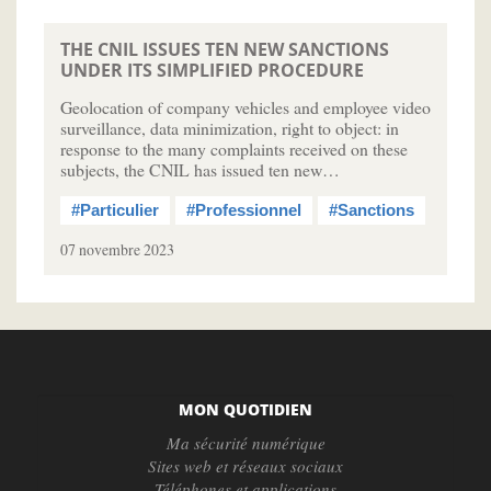
THE CNIL ISSUES TEN NEW SANCTIONS
UNDER ITS SIMPLIFIED PROCEDURE
Geolocation of company vehicles and employee video
surveillance, data minimization, right to object: in
response to the many complaints received on these
subjects, the CNIL has issued ten new…
#Particulier
#Professionnel
#Sanctions
07 novembre 2023
MON QUOTIDIEN
Ma sécurité numérique
Sites web et réseaux sociaux
Téléphones et applications