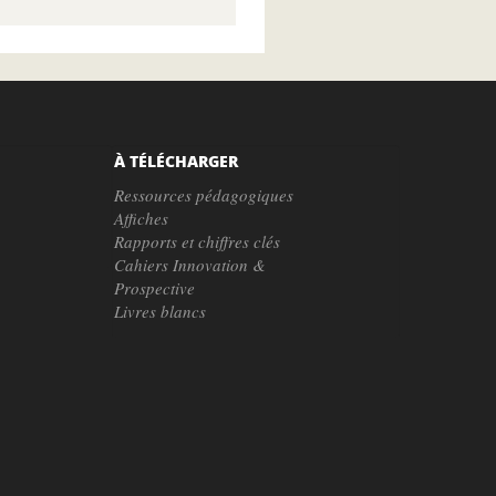
À TÉLÉCHARGER
Ressources pédagogiques
Affiches
Rapports et chiffres clés
Cahiers Innovation &
Prospective
Livres blancs