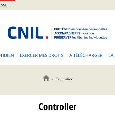
ESSE
A
c
c
u
e
TIDIEN
EXERCER MES DROITS
À TÉLÉCHARGER
LA
i
l
-
C
Controller
N
I
L
Controller