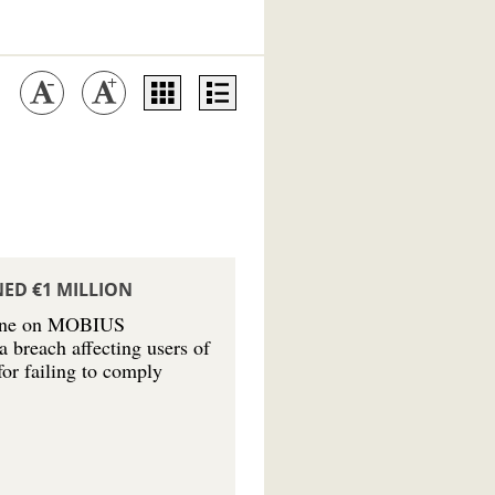
NED €1 MILLION
fine on MOBIUS
breach affecting users of
r failing to comply