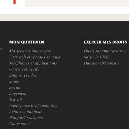
MON QUOTIDIEN
EXERCER MES DROITS
és
Ma sécurité numérique
Quels sont mes droits ?
Sites web et réseaux sociaux
Saisir la CNIL
Téléphones et applications
Questions/réponses
Objets connectés
Enfants et ados
Santé
Social
Logement
Travail
Intelligence artificielle (IA)
Achats et publicité
Banque/Assurance
Citoyenneté