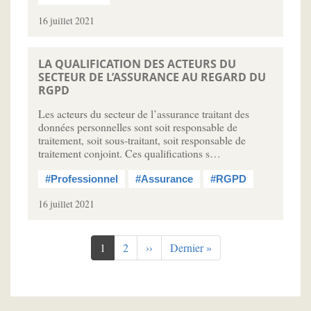
16 juillet 2021
LA QUALIFICATION DES ACTEURS DU
SECTEUR DE L’ASSURANCE AU REGARD DU
RGPD
Les acteurs du secteur de l’assurance traitant des
données personnelles sont soit responsable de
traitement, soit sous-traitant, soit responsable de
traitement conjoint. Ces qualifications s…
#Professionnel
#Assurance
#RGPD
16 juillet 2021
Pagination
Page
1
Page
2
Page
››
Dernière
Dernier »
courante
suivante
page