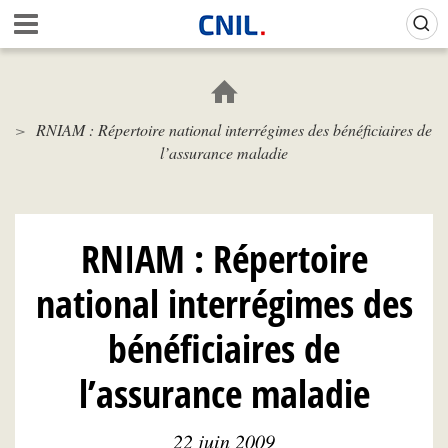
Aller
Gestion de vos préférences sur les cookies (témoins de connexion)
A
au
c
contenu
c
principal
u
e
RNIAM : Répertoire national interrégimes des bénéficiaires de
i
l’assurance maladie
l
-
C
N
I
RNIAM : Répertoire
L
national interrégimes des
bénéficiaires de
l’assurance maladie
22 juin 2009