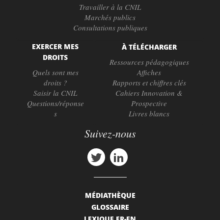
Travailler à la CNIL
Marchés publics
Consultations publiques
EXERCER MES
À TÉLÉCHARGER
DROITS
Ressources pédagogiques
Quels sont mes
Affiches
droits ?
Rapports et chiffres clés
Saisir la CNIL
Cahiers Innovation &
Questions/réponse
Prospective
s
Livres blancs
Suivez-nous
MÉDIATHÈQUE
GLOSSAIRE
LEXIQUE FR-EN