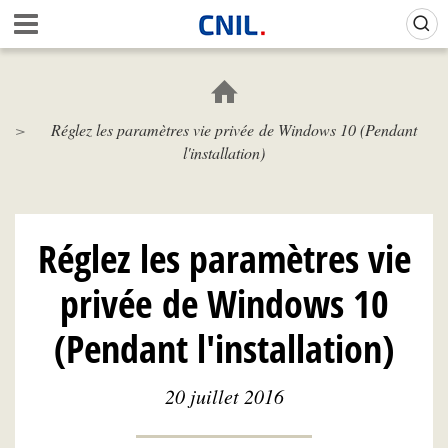
Aller
Gestion de vos préférences sur les cookies (témoins de connexion)
A
au
c
contenu
c
principal
u
e
Réglez les paramètres vie privée de Windows 10 (Pendant
i
l'installation)
l
-
C
N
I
Réglez les paramètres vie
L
privée de Windows 10
(Pendant l'installation)
20 juillet 2016