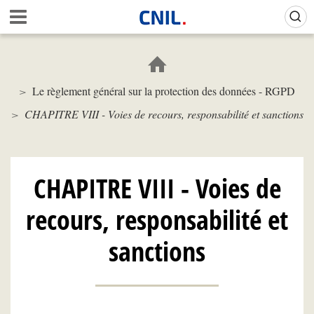
Aller
Gestion de vos préférences sur les cookies (témoins de connexion)
A
au
c
contenu
c
principal
u
e
Le règlement général sur la protection des données - RGPD
i
l
CHAPITRE VIII - Voies de recours, responsabilité et sanctions
-
C
N
I
CHAPITRE VIII - Voies de
L
recours, responsabilité et
sanctions