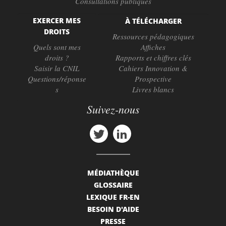
Consultations publiques
EXERCER MES
À TÉLÉCHARGER
DROITS
Ressources pédagogiques
Quels sont mes
Affiches
droits ?
Rapports et chiffres clés
Saisir la CNIL
Cahiers Innovation &
Questions/réponse
Prospective
s
Livres blancs
Suivez-nous
MÉDIATHÈQUE
GLOSSAIRE
LEXIQUE FR-EN
BESOIN D'AIDE
PRESSE