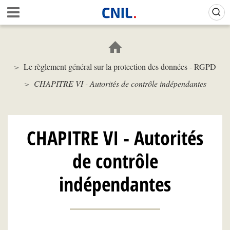
Aller
Gestion de vos préférences sur les cookies (témoins de connexion)
A
au
c
contenu
c
principal
u
e
Le règlement général sur la protection des données - RGPD
i
l
CHAPITRE VI - Autorités de contrôle indépendantes
-
C
N
I
CHAPITRE VI - Autorités
L
de contrôle
indépendantes