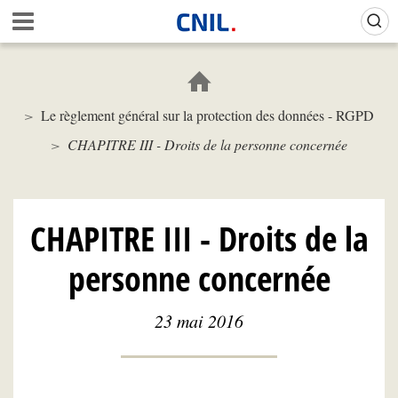
Aller
Gestion de vos préférences sur les cookies (témoins de connexion)
A
au
c
contenu
c
principal
u
e
Le règlement général sur la protection des données - RGPD
i
l
CHAPITRE III - Droits de la personne concernée
-
C
N
I
CHAPITRE III - Droits de la
L
personne concernée
23 mai 2016