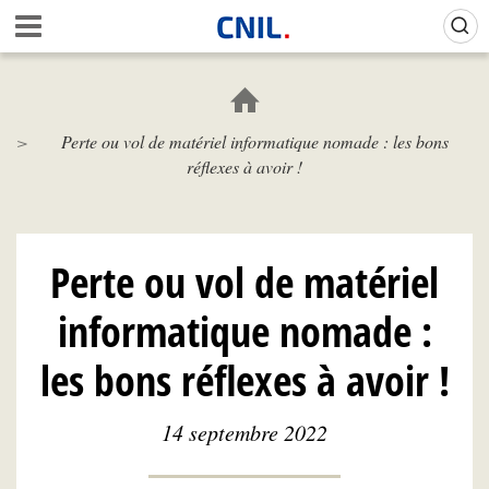
Aller
Gestion de vos préférences sur les cookies (témoins de connexion)
A
au
c
contenu
c
principal
u
e
Perte ou vol de matériel informatique nomade : les bons
i
réflexes à avoir !
l
-
C
N
I
Perte ou vol de matériel
L
informatique nomade :
les bons réflexes à avoir !
14 septembre 2022