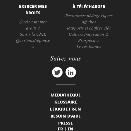
EXERCER MES
À TÉLÉCHARGER
DROITS
Ressources pédagogiques
Quels sont mes
Affiches
droits ?
Rapports et chiffres clés
Saisir la CNIL
Cahiers Innovation &
Questions/réponse
Prospective
s
Livres blancs
Suivez-nous
MÉDIATHÈQUE
GLOSSAIRE
LEXIQUE FR-EN
BESOIN D'AIDE
PRESSE
FR
EN