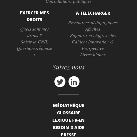
Consultations publiques
EXERCER MES
À TÉLÉCHARGER
DROITS
Ressources pédagogiques
Quels sont mes
Affiches
droits ?
Rapports et chiffres clés
Saisir la CNIL
Cahiers Innovation &
Questions/réponse
Prospective
s
Livres blancs
Suivez-nous
MÉDIATHÈQUE
GLOSSAIRE
LEXIQUE FR-EN
BESOIN D'AIDE
PRESSE