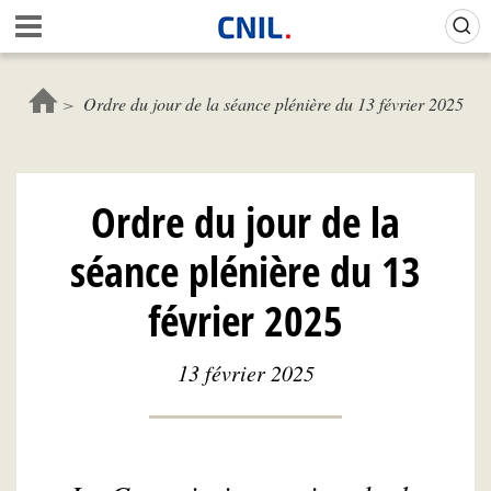
Aller
Gestion de vos préférences sur les cookies (témoins de connexion)
A
au
c
contenu
c
principal
u
Ordre du jour de la séance plénière du 13 février 2025
e
i
l
-
Ordre du jour de la
C
N
séance plénière du 13
I
L
février 2025
13 février 2025