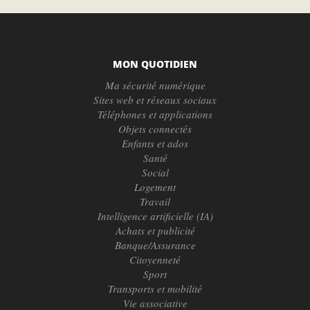
MON QUOTIDIEN
Ma sécurité numérique
Sites web et réseaux sociaux
Téléphones et applications
Objets connectés
Enfants et ados
Santé
Social
Logement
Travail
Intelligence artificielle (IA)
Achats et publicité
Banque/Assurance
Citoyenneté
Sport
Transports et mobilité
Vie associative