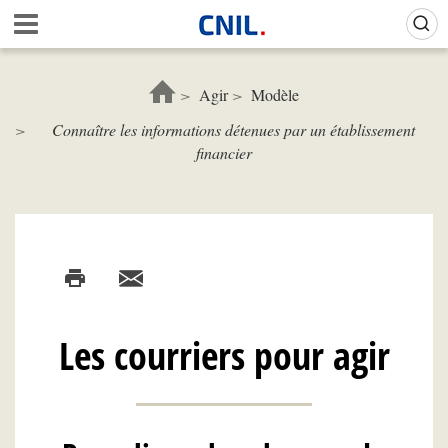
Aller
Gestion de vos préférences sur les cookies (témoins de connexion)
A
au
c
contenu
c
principal
u
Agir
Modèle
e
Connaître les informations détenues par un établissement
i
financier
l
-
C
N
I
L
Les courriers pour agir