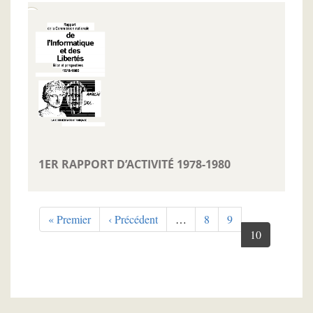
1ER RAPPORT D’ACTIVITÉ 1978-1980
Pagination
Première
« Premier
Page
‹ Précédent
…
Page
8
Page
9
page
précédente
Page
10
courante