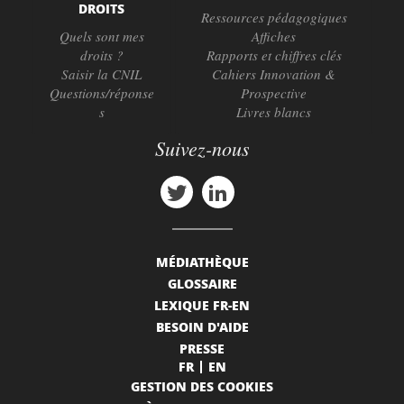
DROITS
Ressources pédagogiques
Quels sont mes
Affiches
droits ?
Rapports et chiffres clés
Saisir la CNIL
Cahiers Innovation &
Questions/réponse
Prospective
s
Livres blancs
Suivez-nous
MÉDIATHÈQUE
GLOSSAIRE
LEXIQUE FR-EN
BESOIN D'AIDE
PRESSE
FR
EN
GESTION DES COOKIES