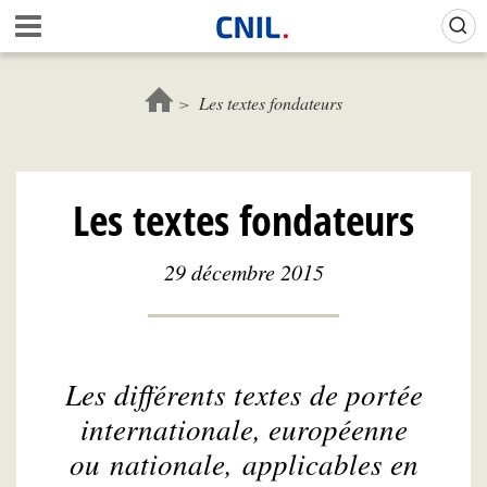
Aller
Gestion de vos préférences sur les cookies (témoins de connexion)
A
au
c
contenu
c
principal
u
Les textes fondateurs
e
i
l
-
Les textes fondateurs
C
N
I
29 décembre 2015
L
Les différents textes de portée
internationale, européenne
ou nationale, applicables en