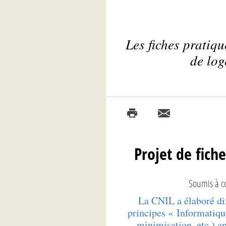
Les fiches pratiq
de log
Projet de fich
Soumis à c
La CNIL a élaboré dix
principes « Informatique
minimisation, etc.) a