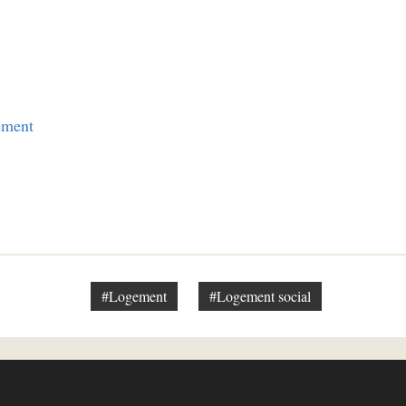
ement
#Logement
#Logement social