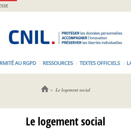
ESSE
A
c
c
u
e
RMITÉ AU RGPD
RESSOURCES
TEXTES OFFICIELS
L
i
l
-
C
Le logement social
N
I
L
Le logement social