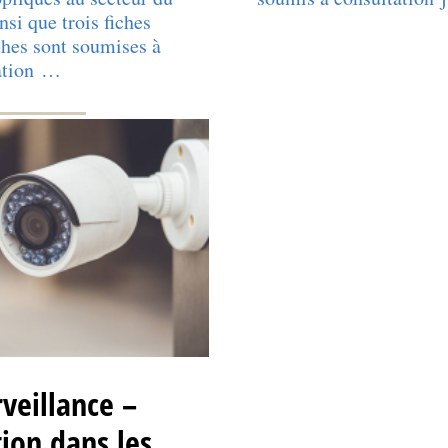
nsi que trois fiches
ches sont soumises à
ation …
veillance –
ion dans les