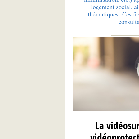
logement social, ai
thématiques. Ces fi
consult
La vidéosur
vidéoprotect