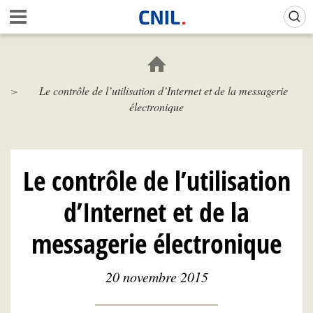
Aller
Gestion de vos préférences sur les cookies (témoins de connexion)
A
au
c
contenu
c
principal
u
e
Le contrôle de l’utilisation d’Internet et de la messagerie
i
électronique
l
-
C
N
I
Le contrôle de l’utilisation
L
d’Internet et de la
messagerie électronique
20 novembre 2015