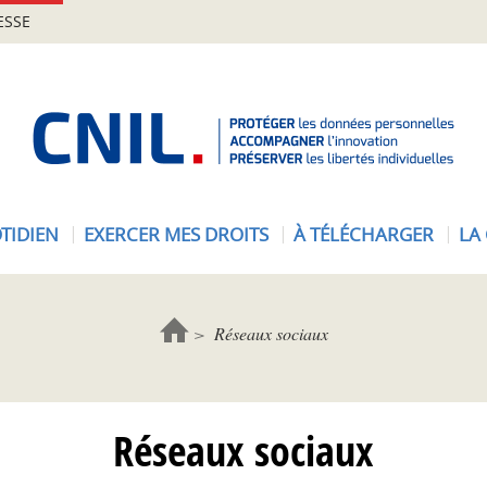
ESSE
A
c
c
u
e
TIDIEN
EXERCER MES DROITS
À TÉLÉCHARGER
LA
i
l
-
C
Réseaux sociaux
N
I
L
Réseaux sociaux