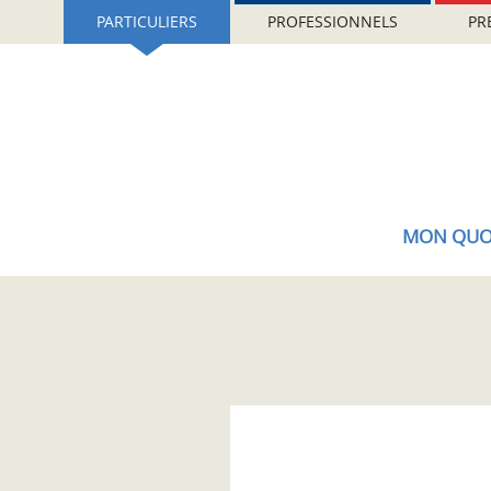
Aller
Gestion de vos préférences sur les cookies (témoins de connexion)
PARTICULIERS
PROFESSIONNELS
PR
au
contenu
principal
MON QUO
Accueil