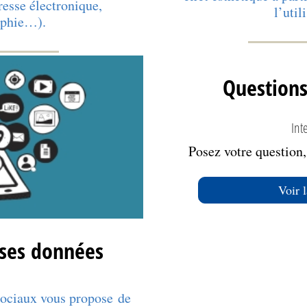
resse électronique,
l’util
aphie…).
Question
Int
Posez votre question
Voir 
 ses données
sociaux vous propose de