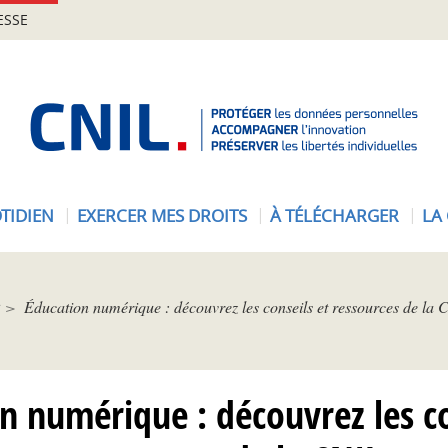
ESSE
A
c
c
u
e
TIDIEN
EXERCER MES DROITS
À TÉLÉCHARGER
LA
i
l
-
C
Éducation numérique : découvrez les conseils et ressources de la 
N
I
L
n numérique : découvrez les co