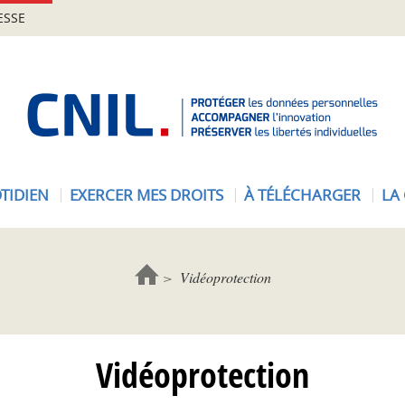
ESSE
A
c
c
u
e
TIDIEN
EXERCER MES DROITS
À TÉLÉCHARGER
LA
i
l
-
C
Vidéoprotection
N
I
L
Vidéoprotection