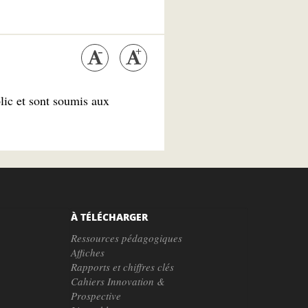
blic et sont soumis aux
À TÉLÉCHARGER
Ressources pédagogiques
Affiches
Rapports et chiffres clés
Cahiers Innovation &
Prospective