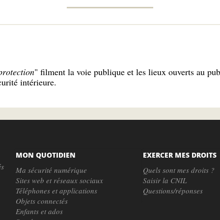
protection
" filment la voie publique et les lieux ouverts au pu
urité intérieure.
MON QUOTIDIEN
EXERCER MES DROITS
és
Ma sécurité numérique
Quels sont mes droits ?
Sites web et réseaux sociaux
Saisir la CNIL
Téléphones et applications
Questions/réponses
Objets connectés
Enfants et ados