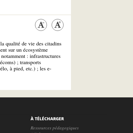
la qualité de vie des citadins
uient sur un écosystème
 notamment : infrastructures
lécoms) ; transports
lo, à pied, etc.) ; les e-
À TÉLÉCHARGER
Ressources pédagogiques