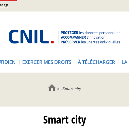
ESSE
A
c
c
u
e
TIDIEN
EXERCER MES DROITS
À TÉLÉCHARGER
LA
i
l
-
C
Smart city
N
I
L
Smart city