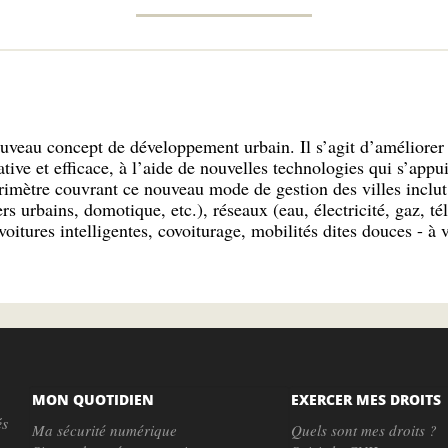
ouveau concept de développement urbain. Il s’agit d’améliorer 
ative et efficace, à l’aide de nouvelles technologies qui s’app
érimètre couvrant ce nouveau mode de gestion des villes inclut
s urbains, domotique, etc.), réseaux (eau, électricité, gaz, té
voitures intelligentes, covoiturage, mobilités dites douces - à vé
MON QUOTIDIEN
EXERCER MES DROITS
és
Ma sécurité numérique
Quels sont mes droits ?