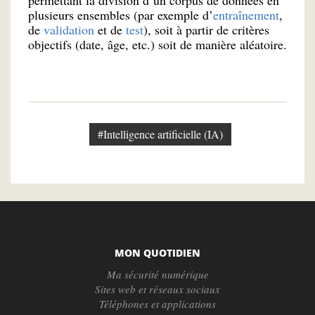
permettant la division d’un corpus de données en
plusieurs ensembles (par exemple d’
entraînement
,
de
validation
et de
test
), soit à partir de critères
objectifs (date, âge, etc.) soit de manière aléatoire.
#Intelligence artificielle (IA)
MON QUOTIDIEN
Ma sécurité numérique
Sites web et réseaux sociaux
Téléphones et applications