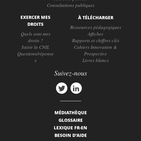
Consultations publiques
EXERCER MES
À TÉLÉCHARGER
DROITS
Ressources pédagogiques
Quels sont mes
Affiches
droits ?
Rapports et chiffres clés
Saisir la CNIL
Cahiers Innovation &
Questions/réponse
Prospective
s
Livres blancs
Suivez-nous
MÉDIATHÈQUE
GLOSSAIRE
LEXIQUE FR-EN
BESOIN D'AIDE