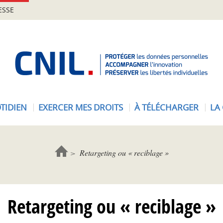
ESSE
A
c
c
u
e
TIDIEN
EXERCER MES DROITS
À TÉLÉCHARGER
LA
i
l
-
C
Retargeting ou « reciblage »
N
I
L
Retargeting ou « reciblage »