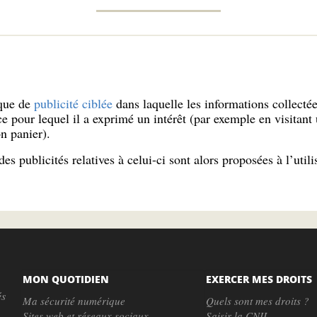
ique de
publicité ciblée
dans laquelle les informations collectées
ice pour lequel il a exprimé un intérêt (par exemple en visitan
n panier).
des publicités relatives à celui-ci sont alors proposées à l’utilis
MON QUOTIDIEN
EXERCER MES DROITS
és
Ma sécurité numérique
Quels sont mes droits ?
Sites web et réseaux sociaux
Saisir la CNIL