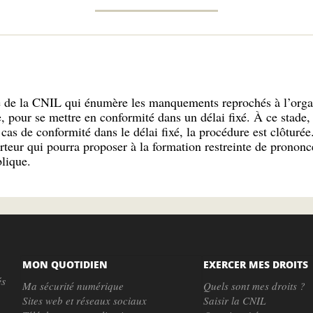
e de la CNIL qui énumère les manquements reprochés à l’orga
e, pour se mettre en conformité dans un délai fixé. À ce stade,
as de conformité dans le délai fixé, la procédure est clôturée.
teur qui pourra proposer à la formation restreinte de prononc
lique.
MON QUOTIDIEN
EXERCER MES DROITS
és
Ma sécurité numérique
Quels sont mes droits ?
Sites web et réseaux sociaux
Saisir la CNIL