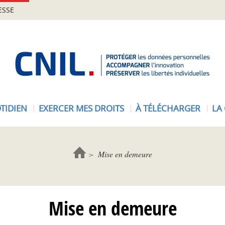
ESSE
A
c
c
u
e
TIDIEN
EXERCER MES DROITS
À TÉLÉCHARGER
LA
i
l
-
C
Mise en demeure
N
I
L
Mise en demeure