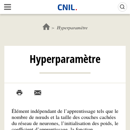
Aller
Gestion de vos préférences sur les cookies (témoins de connexion)
A
au
c
contenu
c
principal
u
Hyperparamètre
e
i
l
-
Hyperparamètre
C
N
I
L
Élément indépendant de l’apprentissage tels que le
nombre de nœuds et la taille des couches cachées
du réseau de neurones, l’initialisation des poids, le
coefficient d’apprentissage, la fonction