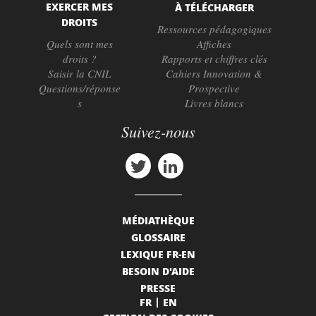
EXERCER MES
À TÉLÉCHARGER
DROITS
Ressources pédagogiques
Quels sont mes
Affiches
droits ?
Rapports et chiffres clés
Saisir la CNIL
Cahiers Innovation &
Questions/réponse
Prospective
s
Livres blancs
Suivez-nous
MÉDIATHÈQUE
GLOSSAIRE
LEXIQUE FR-EN
BESOIN D'AIDE
PRESSE
FR
EN