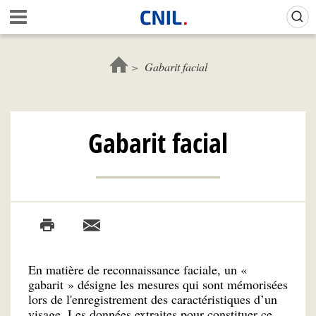
Aller
Gestion de vos préférences sur les cookies (témoins de connexion)
A
au
c
contenu
c
principal
u
Gabarit facial
e
i
l
-
Gabarit facial
C
N
I
L
En matière de reconnaissance faciale, un «
gabarit » désigne les mesures qui sont mémorisées
lors de l'enregistrement des caractéristiques d’un
visage. Les données extraites pour constituer ce