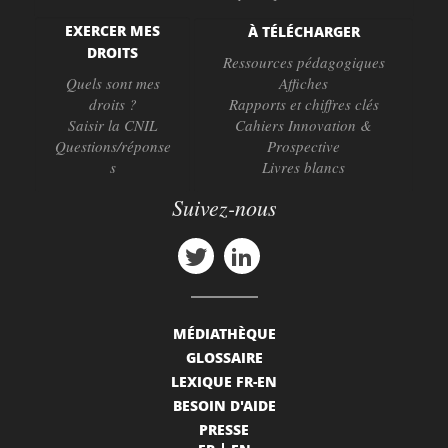
EXERCER MES
À TÉLÉCHARGER
DROITS
Ressources pédagogiques
Quels sont mes
Affiches
droits ?
Rapports et chiffres clés
Saisir la CNIL
Cahiers Innovation &
Questions/réponse
Prospective
s
Livres blancs
Suivez-nous
MÉDIATHÈQUE
GLOSSAIRE
LEXIQUE FR-EN
BESOIN D'AIDE
PRESSE