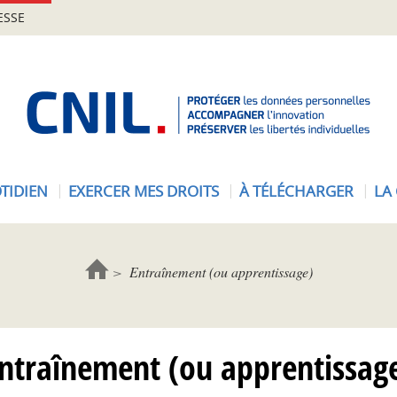
ESSE
A
c
c
u
e
TIDIEN
EXERCER MES DROITS
À TÉLÉCHARGER
LA
i
l
-
C
Entraînement (ou apprentissage)
N
I
L
ntraînement (ou apprentissag